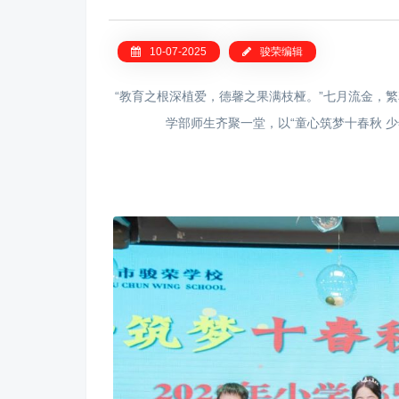
10-07-2025
骏荣编辑
“教育之根深植爱，德馨之果满枝桠。”七月流金，繁
学部师生齐聚一堂，以“童心筑梦十春秋 