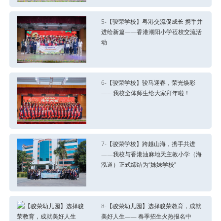
5-【骏荣学校】粤港交流促成长 携手并
进绘新篇——香港潮阳小学莅校交流活
动
6-【骏荣学校】骏马迎春，荣光焕彩
——我校全体师生给大家拜年啦！
7-【骏荣学校】跨越山海，携手共进
——我校与香港油麻地天主教小学（海
泓道）正式缔结为“姊妹学校”
8-【骏荣幼儿园】选择骏荣教育，成就
美好人生—— 春季招生火热报名中