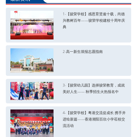
1-【骏荣学校】感恩育贤逾十载，尚德
兴教树百年——骏荣学校建校十周年庆
典
2-高一新生填报志愿指南
3-【骏荣幼儿园】选择骏荣教育，成就
美好人生—— 秋季招生火热报名中
4-【骏荣学校】粤港交流促成长 携手并
进绘新篇——香港潮阳百欣小学莅校交
流活动