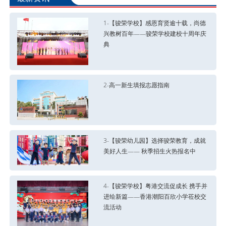
1-【骏荣学校】感恩育贤逾十载，尚德
兴教树百年——骏荣学校建校十周年庆
典
2-高一新生填报志愿指南
3-【骏荣幼儿园】选择骏荣教育，成就
美好人生—— 秋季招生火热报名中
4-【骏荣学校】粤港交流促成长 携手并
进绘新篇——香港潮阳百欣小学莅校交
流活动