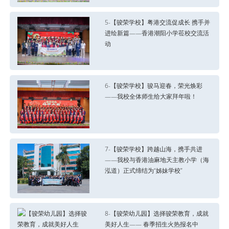
5-【骏荣学校】粤港交流促成长 携手并
进绘新篇——香港潮阳小学莅校交流活
动
6-【骏荣学校】骏马迎春，荣光焕彩
——我校全体师生给大家拜年啦！
7-【骏荣学校】跨越山海，携手共进
——我校与香港油麻地天主教小学（海
泓道）正式缔结为“姊妹学校”
8-【骏荣幼儿园】选择骏荣教育，成就
美好人生—— 春季招生火热报名中